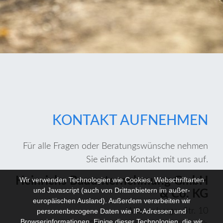
KONTAKT AUFNEHMEN
Für alle Fragen oder Beratungswünsche nehmen
Sie einfach Kontakt mit uns auf.
Heinrichs Bauunternehmung GmbH
Wir verwenden Technologien wie Cookies, Webschriftarten
und Javascript (auch von Drittanbietern im außer-
& Co. KG
europäischen Ausland). Außerdem verarbeiten wir
Wassenberger Str. 10
personenbezogene Daten wie IP-Adressen und
Browserinformationen. Einige dieser Technologien, die wir