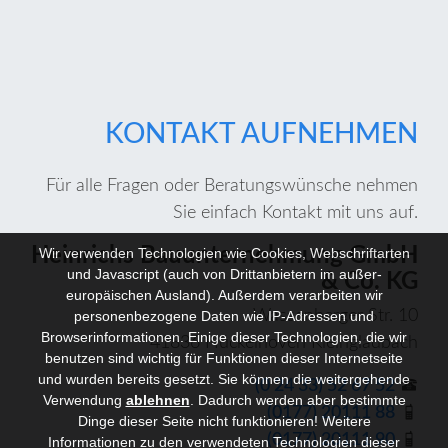
KONTAKT AUFNEHMEN
Für alle Fragen oder Beratungswünsche nehmen
Sie einfach Kontakt mit uns auf.
Heinrichs Bauunternehmung GmbH
Wir verwenden Technologien wie Cookies, Webschriftarten
und Javascript (auch von Drittanbietern im außer-
& Co. KG
europäischen Ausland). Außerdem verarbeiten wir
Wassenberger Str. 10
personenbezogene Daten wie IP-Adressen und
Browserinformationen. Einige dieser Technologien, die wir
41836 Hückelhoven Kleingladbach
benutzen sind wichtig für Funktionen dieser Internetseite
und wurden bereits gesetzt. Sie können die weitergehende
telephone
(0 24 33) 52 67 52
Verwendung
ablehnen
.
Dadurch werden aber bestimmte
mobile_phone
(0177) 20111 88
Dinge dieser Seite nicht funktionieren! Weitere
mobile_phone
(0177) 20111 90
Informationen zu den verwendeten Technologien dieser