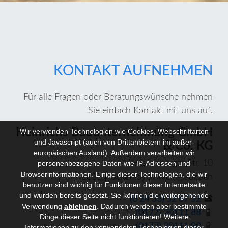
KONTAKT AUFNEHMEN
Für alle Fragen oder Beratungswünsche nehmen
Sie einfach Kontakt mit uns auf.
Heinrichs Bauunternehmung GmbH
Wir verwenden Technologien wie Cookies, Webschriftarten
und Javascript (auch von Drittanbietern im außer-
& Co. KG
europäischen Ausland). Außerdem verarbeiten wir
Wassenberger Str. 10
personenbezogene Daten wie IP-Adressen und
Browserinformationen. Einige dieser Technologien, die wir
41836 Hückelhoven Kleingladbach
benutzen sind wichtig für Funktionen dieser Internetseite
und wurden bereits gesetzt. Sie können die weitergehende
telephone
(0 24 33) 52 67 52
Verwendung
ablehnen
.
Dadurch werden aber bestimmte
mobile_phone
(0177) 20111 88
Dinge dieser Seite nicht funktionieren! Weitere
mobile_phone
(0177) 20111 90
Informationen zu den verwendeten Technologien dieser